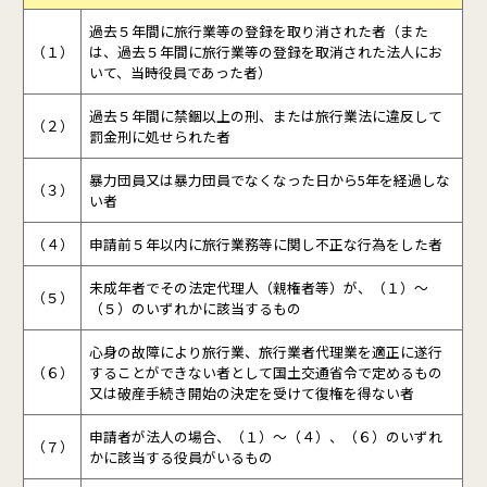
過去５年間に旅行業等の登録を取り消された者（また
（１）
は、過去５年間に旅行業等の登録を取消された法人にお
いて、当時役員であった者）
過去５年間に禁錮以上の刑、または旅行業法に違反して
（２）
罰金刑に処せられた者
暴力団員又は暴力団員でなくなった日から5年を経過しな
（３）
い者
（４）
申請前５年以内に旅行業務等に関し不正な行為をした者
未成年者でその法定代理人（親権者等）が、（１）～
（５）
（５）のいずれかに該当するもの
心身の故障により旅行業、旅行業者代理業を適正に遂行
（６）
することができない者として国土交通省令で定めるもの
又は破産手続き開始の決定を受けて復権を得ない者
申請者が法人の場合、（１）～（４）、（６）のいずれ
（７）
かに該当する役員がいるもの