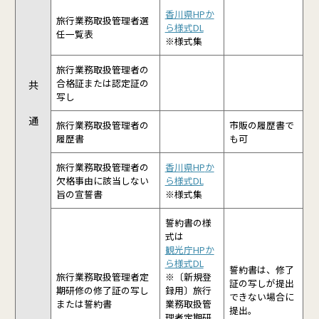
香川県HP
か
旅行業務取扱管理者選
ら様式DL
任一覧表
※様式集
旅行業務取扱管理者の
合格証または認定証の
共
写し
通
旅行業務取扱管理者の
市販の履歴書で
履歴書
も可
旅行業務取扱管理者の
香川県HP
か
欠格事由に該当しない
ら様式DL
旨の宣誓書
※様式集
誓約書の様
式は
観光庁HPか
ら様式DL
誓約書は、修了
旅行業務取扱管理者定
※〔新規登
証の写しが提出
期研修の修了証の写し
録用〕旅行
できない場合に
または誓約書
業務取扱管
提出。
理者定期研