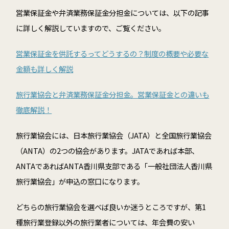
営業保証金や弁済業務保証金分担金については、以下の記事
に詳しく解説していますので、ご覧ください。
営業保証金を供託するってどうするの？制度の概要や必要な
金額も詳しく解説
旅行業協会と弁済業務保証金分担金。営業保証金との違いも
徹底解説！
旅行業協会には、日本旅行業協会（
JATA
）と全国旅行業協会
（
ANTA
）の
2
つの協会があります。
JATA
であれば本部、
ANTA
であれば
ANTA香川県
支部である「一般社団法人香川県
旅行業協会」が申込の窓口になります。
どちらの旅行業協会を選べば良いか迷うところですが、第
1
種旅行業登録以外の旅行業者については、年会費の安い