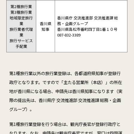
第2種旅行業
第3種旅行業
地域限定旅行
香川県庁
交流推進部 交流推進課 総
業
香川県
務・企画グループ
旅行業者代理
知事
香川県高松市番町四丁目1番１０号
業
087-832-3389
旅行サービス
手配業
第
1
種旅行業以外の旅行業登録は、各都道府県知事が登録行
政庁となります。ですので「主たる営業所（本店）」の所在
地が香川県になる場合、申請先は香川県知事になります（実
際の提出先は、
香川県庁
交流推進部 交流推進課 総務・企画
グループ
）。
第
1
種旅行業登録を行う場合は、観光庁長官が登録行政庁と
なります。なお、申請先は観光庁長官ですが、窓口は四国運