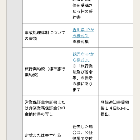
修を受講さ
せる旨の誓
約書
香川県HP
か
事故処理体制について
ら様式DL
の書類
※様式集
観光庁HP
か
ら様式DL
※「旅行業
旅行業約款（標準旅行
法及び省令
業約款）
等」の告示
の欄にあり
ます
営業保証金供託書また
登録通知書受領
は弁済業務保証金分担
後１４日以内に
金納付書の写し
提出。
紛失した場
合は、公証
定款または寄付行為
役場で交付