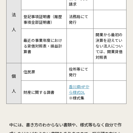
請求
法
登記事項証明書（履歴
法務局にて
事項全部証明書）
発行
人
開業から最初の
最近の事業年度におけ
決算を迎えてい
る貸借対照表・損益計
ない法人につい
算書
ては、開業貸借
対照表
役所等にて
住民票
発行
個
香川県HP
か
人
財産に関する調書
ら様式DL
※様式集
中には、書き方のわからない書類や、様式等もなく自分で作