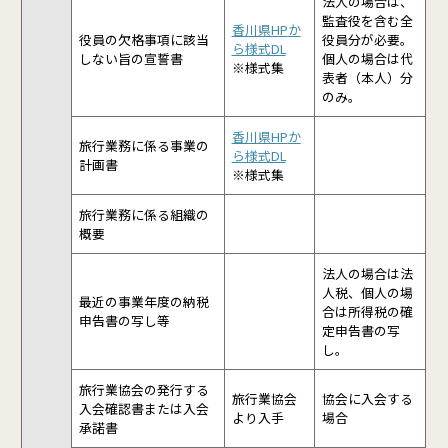
法人の場合は、
監査役を含む全
香川県HP
か
役員の欠格事項に該当
役員分が必要。
ら様式DL
しない旨の宣誓書
個人の場合は代
※様式集
表者（本人）分
のみ。
香川県HP
か
旅行業務に係る事業の
ら様式DL
計画書
※様式集
旅行業務に係る組織の
概要
法人の場合は法
人税、個人の場
最近の事業年度の納税
合は所得税の確
申告書の写し等
定申告書の写
し。
旅行業協会の発行する
旅行業協会
協会に入会する
入会確認書または入会
より入手
場合
承諾書