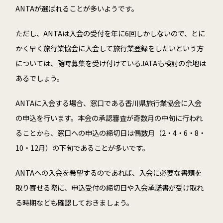
ANTAが選ばれることが多いようです
。
ただし、
ANTA
は入会の受付を年に
6
回しかしないので、とに
かく早く旅行業協会に入会して旅行業登録をしたいという方
については、随時募集を受け付けている
JATA
も検討の余地は
あるでしょう。
ANTAに入会する場合、窓口である香川県旅行業協会に入会
の申込を行います。本会の承認審査が奇数月の中旬に行われ
ることから、窓口への申込の締切日は偶数月（2・
4
・
6
・
8
・
10
・
12
月）の下旬であることが多いです。
ANTA
への入会を希望するのであれば、入会に必要な書類を
取り寄せる際に、申込受付の締切日や入会承諾書が受け取れ
る時期なども確認しておきましょう。