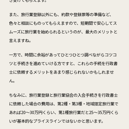
また、旅行業登録以外にも、約款や登録票等の準備など、
色々と相談にものってもらえますので、短期間で安心してス
ムーズに旅行業を始められるというのが、最大のメリットと
言えますね。
一方で、時間に余裕があってひとつひとつ調べながらコツコ
ツと手続きを進めていける方ですと、これらの手続を行政書
士に依頼するメリットをあまり感じられないかもしれませ
ん。
ちなみに、旅行業登録と旅行業協会の入会手続きを行政書士
に依頼した場合の費用は、第
2
種・第
3
種・地域限定旅行業で
あれば
20
～
30
万円くらい、第
1
種旅行業だと
25
～
35
万円くら
いが基本的なプライスラインではないかと思います。