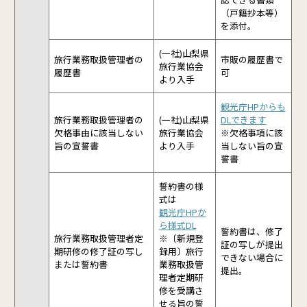
（戸籍抄本等）
を添付。
(一社)山梨県
旅行業務取扱管理者の
市販の履歴書で
旅行業協会
履歴書
可
より入手
観光庁HP
からも
旅行業務取扱管理者の
(一社)山梨県
DLできます
欠格事由に該当しない
旅行業協会
※欠格事項に該
旨の宣誓書
より入手
当しない旨の宣
誓書
誓約書の様
式は
観光庁HPか
ら様式DL
誓約書は、修了
旅行業務取扱管理者定
※〔新規登
証の写しが提出
期研修の修了証の写し
録用〕旅行
できない場合に
または誓約書
業務取扱管
提出。
理者定期研
修を受講さ
せる旨の誓