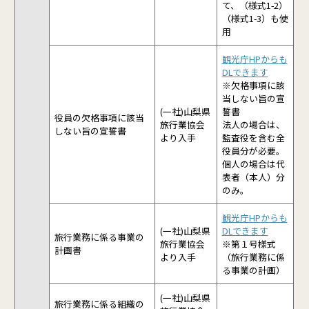
て、（様式1-2）
（様式1-3）も使
用
観光庁HP
からも
DLできます
※欠格事項に該
当しない旨の宣
(一社)山梨県
誓書
役員の欠格事項に該当
旅行業協会
法人の場合は、
しない旨の宣誓書
より入手
監査役を含む全
役員分が必要。
個人の場合は代
表者（本人）分
のみ。
観光庁HP
からも
(一社)山梨県
DLできます
旅行業務に係る事業の
旅行業協会
※第１号様式
計画書
より入手
（旅行業務に係
る事業の計画）
(一社)山梨県
旅行業務に係る組織の