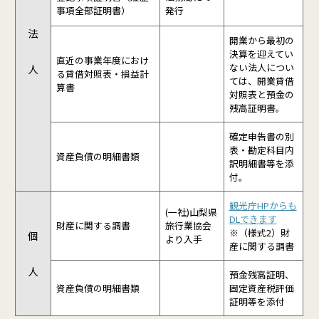
事項全部証明書）
発行
法
開業から最初の
決算を迎えてい
直近の事業年度におけ
ない法人につい
人
る貸借対照表・損益計
ては、開業貸借
算書
対照表と預金の
残高証明書。
確定申告書の別
表・勘定科目内
資産負債の明細書類
訳明細書等を添
付。
観光庁HP
からも
(一社)山梨県
DLできます
財産に関する調書
旅行業協会
※（様式2）財
個
より入手
産に関する調書
人
預金残高証明、
資産負債の明細書類
固定資産税評価
証明等を添付