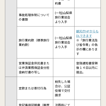
約書
(一社)山梨県
事故処理体制について
旅行業協会
の書類
より入手
観光庁HP
からも
DLできます
(一社)山梨県
旅行業約款（標準旅行
※「旅行業法及
旅行業協会
業約款）
び省令等」の告
より入手
示の欄にありま
す
営業保証金供託書また
登録通知書受領
は弁済業務保証金分担
後１４日以内に
金納付書の写し
提出。
紛失した場
合は、公証
定款または寄付行為
役場で交付
請求
登記事項証明書（履歴
法務局にて