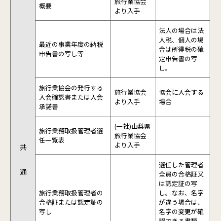
旅行業協会
概要
より入手
法人の場合は法
人税、個人の場
最近の事業年度の納税
合は所得税の確
申告書の写し等
定申告書の写
し。
旅行業協会の発行する
旅行業協会
協会に入会する
入会確認書または入会
より入手
場合
承諾書
(一社)山梨県
旅行業務取扱管理者選
旅行業協会
任一覧表
より入手
共
選任した管理者
通
全員の合格証又
は認定証の写
旅行業務取扱管理者の
し。なお、名字
合格証または認定証の
が違う場合は、
写し
名字の変更が確
認できる書類