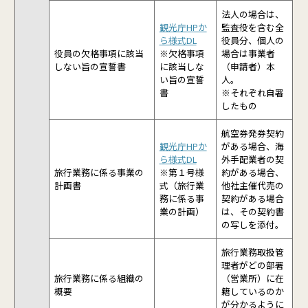
法人の場合は、
観光庁HPか
監査役を含む全
ら様式DL
役員分、個人の
役員の欠格事項に該当
※欠格事項
場合は事業者
しない旨の宣誓書
に該当しな
（申請者）本
い旨の宣誓
人。
書
※それぞれ自署
したもの
航空券発券契約
観光庁HPか
がある場合、海
ら様式DL
外手配業者の契
旅行業務に係る事業の
※第１号様
約がある場合、
計画書
式（旅行業
他社主催代売の
務に係る事
契約がある場合
業の計画）
は、その契約書
の写しを添付。
旅行業務取扱管
理者がどの部署
旅行業務に係る組織の
（営業所）に在
概要
籍しているのか
が分かるように