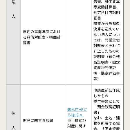
法
告書、株主資本
等変動計算書、
勘定科目内訳明
人
細書
開業から最初の
決算を迎えてい
直近の事業年度におけ
ない法人につい
る貸借対照表・損益計
ては、開業貸借
算書
対照表とそれに
計上したものの
証明書（預金残
高証明書・固定
資産税評価証
明・鑑定評価書
等）
申請直前に作成
したもの
添付書類として
「預金残高証明
観光庁HPか
書」
個
ら様式DL
なお、土地・建
財産に関する調書
※（様式2）
物を所有する場
財産に関す
人
合、「固定資産