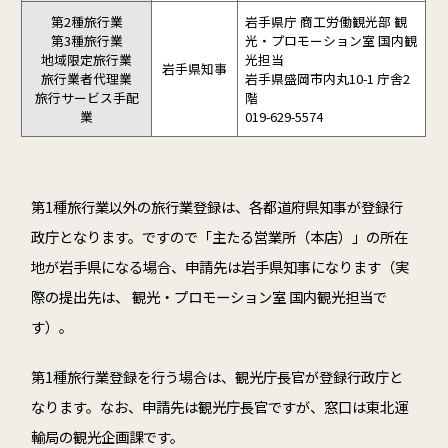
第2種旅行業
岩手県庁 商工労働観光部 観
第3種旅行業
光・プロモーション室 国内観
地域限定旅行業
光担当
岩手県知事
旅行業者代理業
岩手県盛岡市内丸10-1 庁舎2
旅行サービス手配
階
業
019-629-5574
第1種旅行業以外の旅行業登録は、各都道府県知事が登録行
政庁となります。ですので「主たる営業所（本店）」の所在
地が岩手県になる場合、申請先は岩手県知事になります（実
際の提出先は、 観光・プロモーション室 国内観光担当で
す）。
第1種旅行業登録を行う場合は、観光庁長官が登録行政庁と
なります。なお、申請先は観光庁長官ですが、窓口は東北運
輸局の観光企画課です。