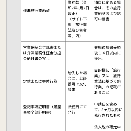
業約款（令
独自に定める場
和2年3月2日
合は、その旅行
標準旅行業約款
改正）
業約款および認
（サイト下
可申請書
部「旅行業
法及び省令
等」内）
営業保証金供託書また
登録通知書受領
は弁済業務保証金分担
後１４日以内に
金納付書の写し
提出。
目的欄に「旅行
紛失した場
業」又は「旅行
合は、公証
定款または寄付行為
業法に基づく旅
役場で交付
行業」の記載が
請求
あること
申請日を含め
登記事項証明書（履歴
法務局にて
て、3ヶ月以内に
事項全部証明書）
発行
発行されたもの
法人税の確定申