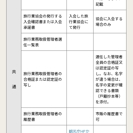
記載
旅行業協会の発行する
入会した旅
協会に入会する
入会確認書または入会
行業協会に
場合のみ
承諾書
て発行
旅行業務取扱管理者選
任一覧表
選任した管理者
全員の合格証又
は認定証の写
共
旅行業務取扱管理者の
し。なお、名字
合格証または認定証の
が違う場合は、
写し
名字の変更が確
通
認できる書類
（戸籍抄本等）
を添付。
旅行業務取扱管理者の
市販の履歴書で
履歴書
可
観光庁HPか